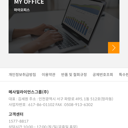
MY OFFICE
마이오피스
개인정보취급방침
이용약관
반품 및 철회규정
공제번호조회
특수
메사얼라이언스그룹(주)
대표 : 김세원
주소 : 인천광역시 서구 파랑로 495, 1동 512호(청라동)
사업자번호 : 617-86-01102
FAX : 0508-913-6302
고객센터
1577-8817
상담시간 10:00 - 17:00 (토/일/공휴일 휴무)